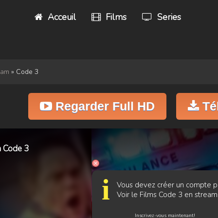
Acceuil
Films
Series
eam
» Code 3
Regarder Full HD
Té
m Code 3
i
Vous devez créer un compte p
Voir le Films Code 3 en stream
Inscrivez-vous maintenant!