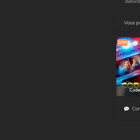
dabord 
Vous po
CAM
Code
Com