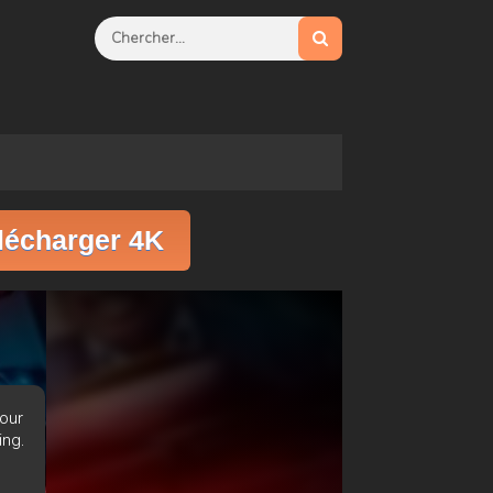
lécharger 4K
our
ing.