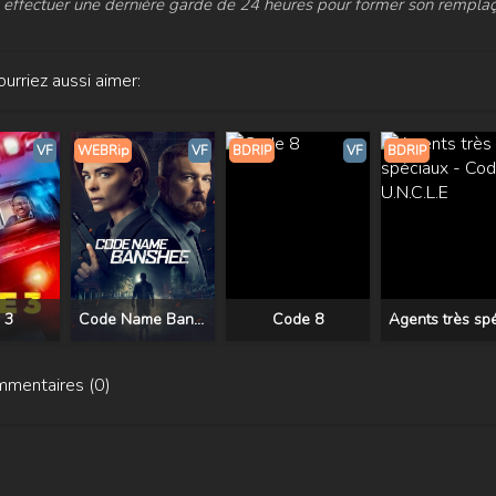
effectuer une dernière garde de 24 heures pour former son remplaç
urriez aussi aimer:
VF
WEBRip
VF
BDRIP
VF
BDRIP
 3
Code Name Banshee
Code 8
mentaires (0)