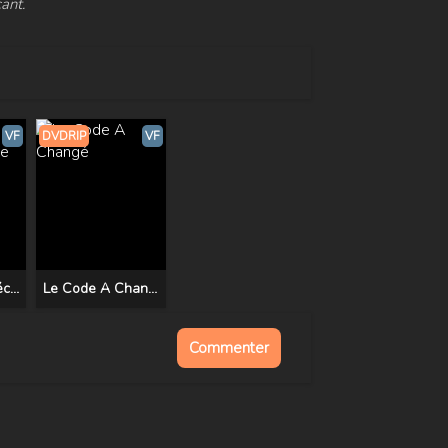
ant.
VF
DVDRIP
VF
Agents très spéciaux - Code U.N.C.L.E
Le Code A Changé
Commenter