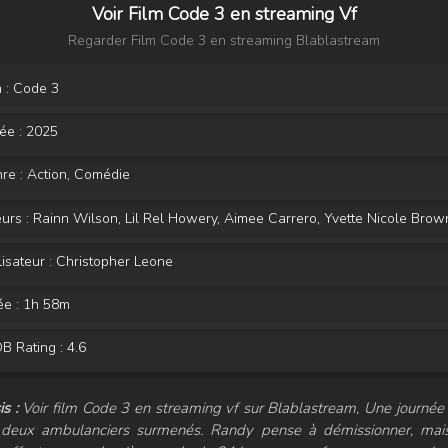
Voir Film Code 3 en streaming Vf
Regarder Film Code 3 en streaming Blablastream
 : Code 3
ée :
2025
re :
Action
,
Comédie
urs :
Rainn Wilson
,
Lil Rel Howery
,
Aimee Carrero
,
Yvette Nicole Brow
isateur :
Christopher Leone
ée : 1h 58m
 Rating : 4.6
s :
Voir film Code 3 en streaming vf sur Blablastream, Une journée
 deux ambulanciers surmenés. Randy pense à démissionner, mais 