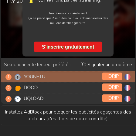
Voir le Films Bait en streaming.
Film
2025
Inscrivez-vous maintenant!
Ça ne prend que 2 minutes pour vous donner accès à des
millions de films gratuits.
S'inscrire gratuitement
Selectionner le lecteur préféré :
Signaler un problème
HDRIP
YOUNETU
HDRIP
DOOD
HDRIP
UQLOAD
Installez AdBlock pour bloquer les publicités agaçantes des
lecteurs (c'est hors de notre contrôle).