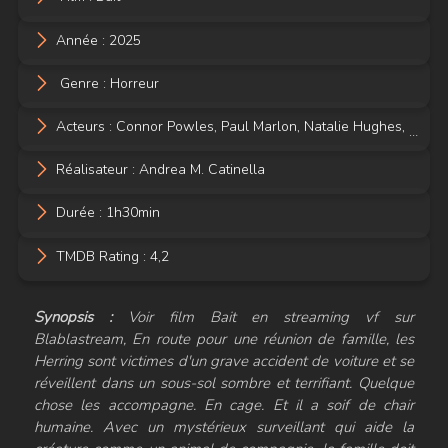
Année :
2025
Genre :
Horreur
Acteurs :
Connor Powles
,
Paul Marlon
,
Natalie Hughes
,
Andre
Réalisateur :
Andrea M. Catinella
Durée : 1h30min
TMDB Rating : 4,2
Synopsis :
Voir film Bait en streaming vf sur
Blablastream, En route pour une réunion de famille, les
Herring sont victimes d'un grave accident de voiture et se
réveillent dans un sous-sol sombre et terrifiant. Quelque
chose les accompagne. En cage. Et il a soif de chair
humaine. Avec un mystérieux surveillant qui aide la