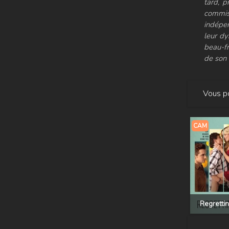
tard, p
commis
indépen
leur dy
beau-fr
de son 
Vous po
CAM
Regretti