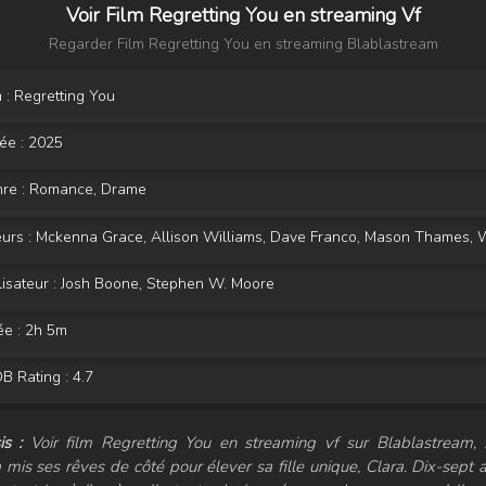
Voir Film Regretting You en streaming Vf
Regarder Film Regretting You en streaming Blablastream
 : Regretting You
ée :
2025
re :
Romance
,
Drame
urs :
Mckenna Grace
,
Allison Williams
,
Dave Franco
,
Mason Thames
,
Wi
isateur :
Josh Boone
,
Stephen W. Moore
ée : 2h 5m
 Rating : 4.7
s :
Voir film Regretting You en streaming vf sur Blablastream,
 mis ses rêves de côté pour élever sa fille unique, Clara. Dix-sept 