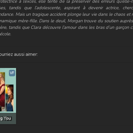
rotectrice à l’excès, elle tente de la préserver des erreurs qu’ell
es, tandis que l’adolescente, aspirant à devenir actrice, cher
dance. Mais un tragique accident plonge leur vie dans le chaos et r
namique mère-fille. Dans le deuil, Morgan trouve du soutien auprè
ère, tandis que Clara découvre l’amour dans les bras d’un garçon c
école.
urriez aussi aimer:
VF
ng You