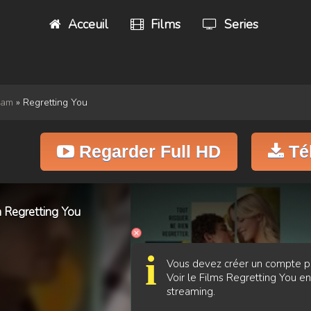
Acceuil
Films
Series
eam
» Regretting You
Regarder Full HD
Té
m Regretting You
i
Vous devez créer un compte p
Voir le Films Regretting You en
streaming.