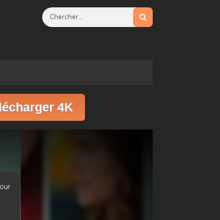
lécharger 4K
our