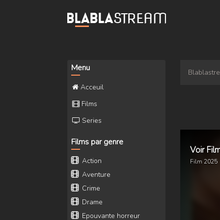
Menu
Blablastr
Acceuil
Films
Series
Films par genre
Voir Fil
Action
Film
2025
Aventure
Crime
Drame
Epouvante horreur