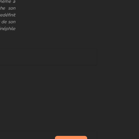
e-même a
che son
edéfinit
s de son
inéphile