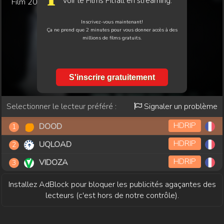
Voir le Films Pitfall en streaming.
Film
2026
Inscrivez-vous maintenant!
Ça ne prend que 2 minutes pour vous donner accès à des
millions de films gratuits.
S'inscrire gratuitement
Selectionner le lecteur préféré :
Signaler un problème
HDRIP
DOOD
HDRIP
UQLOAD
HDRIP
VIDOZA
Installez AdBlock pour bloquer les publicités agaçantes des
lecteurs (c'est hors de notre contrôle).