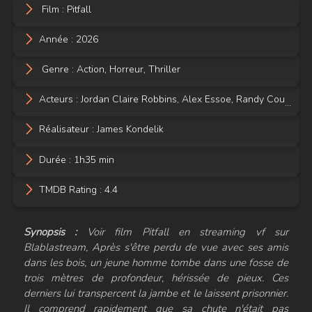
Film : Pitfall
Année :
2026
Genre :
Action
,
Horreur
,
Thriller
Acteurs :
Jordan Claire Robbins
,
Alex Essoe
,
Randy Couture
,
M
Réalisateur :
James Kondelik
Durée : 1h35 min
TMDB Rating : 4.4
Synopsis :
Voir film Pitfall en streaming vf sur
Blablastream, Après s'être perdu de vue avec ses amis
dans les bois, un jeune homme tombe dans une fosse de
trois mètres de profondeur, hérissée de pieux. Ces
derniers lui transpercent la jambe et le laissent prisonnier.
Il comprend rapidement que sa chute n'était pas