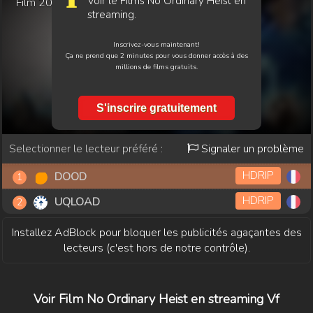
Voir le Films No Ordinary Heist en
Film
2026
streaming.
Inscrivez-vous maintenant!
Ça ne prend que 2 minutes pour vous donner accès à des
millions de films gratuits.
S'inscrire gratuitement
Selectionner le lecteur préféré :
Signaler un problème
HDRIP
DOOD
HDRIP
UQLOAD
Installez AdBlock pour bloquer les publicités agaçantes des
lecteurs (c'est hors de notre contrôle).
Voir Film No Ordinary Heist en streaming Vf