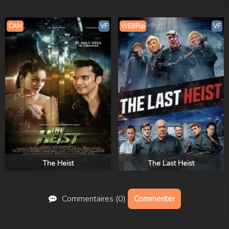
CAM
VF
WEBRip
VF
The Heist
The Last Heist
Commentaires (0)
Commenter