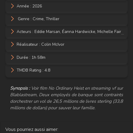
Année :
2026
Genre :
Crime
,
Thriller
Acteurs :
Eddie Marsan
,
Éanna Hardwicke
,
Michelle Fairley
,
Ev
Réalisateur :
Colin McIvor
Durée : 1h 58m
TMDB Rating : 4.8
Synopsis :
Voir film No Ordinary Heist en streaming vf sur
Blablastream, Deux employés de banque sont contraints
dorchestrer un vol de 26,5 millions de livres sterling (33,8
millions de dollars) pour sauver leur famille.
Vous pourriez aussi aimer: