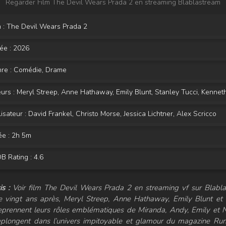
Regarder Film The Devil Wears Prada 2 en streaming Blablastream
 : The Devil Wears Prada 2
ée :
2026
re :
Comédie
,
Drame
urs :
Meryl Streep
,
Anne Hathaway
,
Emily Blunt
,
Stanley Tucci
,
Kenneth
isateur :
David Frankel
,
Christo Morse
,
Jessica Lichtner
,
Alex Scricco
ée : 2h 5m
 Rating : 4.6
s :
Voir film The Devil Wears Prada 2 en streaming vf sur Blabla
e vingt ans après, Meryl Streep, Anne Hathaway, Emily Blunt et 
eprennent leurs rôles emblématiques de Miranda, Andy, Emily et N
eplongent dans l’univers impitoyable et glamour du magazine Ru