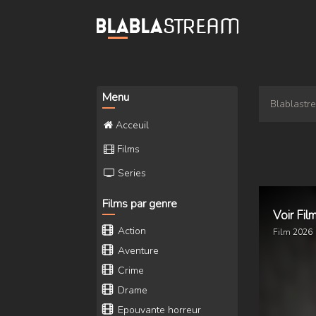
Menu
Blablastr
Acceuil
Films
Series
Films par genre
Voir Fi
Action
Film
2026
Aventure
Crime
Drame
Epouvante horreur