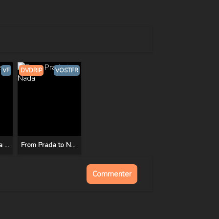
VF
DVDRIP
VOSTFR
The Devil Has a Name
From Prada to Nada
Commenter