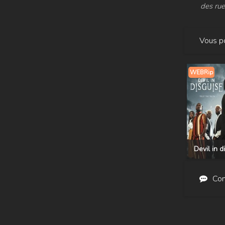
des rue
Vous po
WEBRip
Devil in d
Com