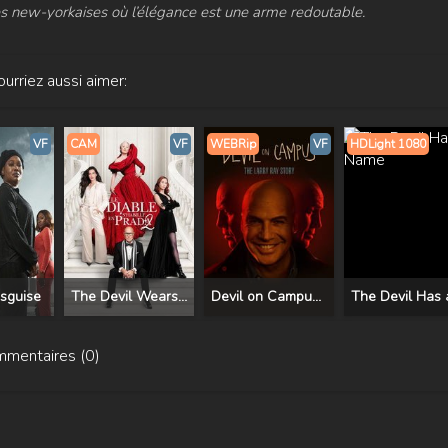
s new-yorkaises où l’élégance est une arme redoutable.
urriez aussi aimer:
VF
CAM
VF
WEBRip
VF
HDLight 1080
isguise
The Devil Wears Prada 2
Devil on Campus: The Larry Ray Story
mentaires (0)