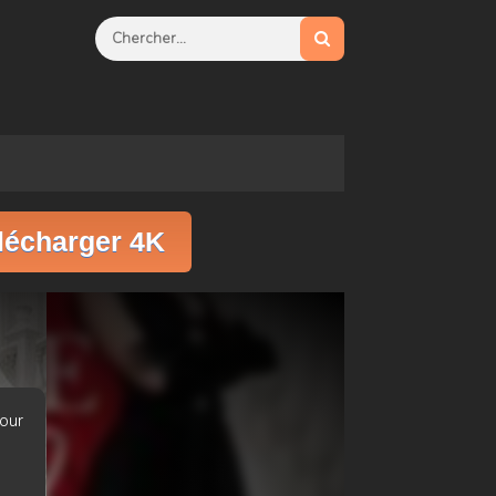
lécharger 4K
our