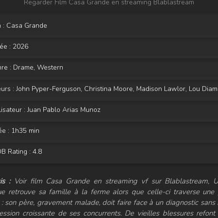
Regarder Film Casa Grande en streaming Blablastream
m : Casa Grande
ée :
2026
re :
Drame
,
Western
urs :
John Pyper-Ferguson
,
Christina Moore
,
Madison Lawlor
,
Lou Diamond
isateur :
Juan Pablo Arias Munoz
e : 1h35 min
 Rating : 4.8
s :
Voir film Casa Grande en streaming vf sur Blablastream, Un
e retrouve sa famille à la ferme alors que celle-ci traverse une
le : son père, gravement malade, doit faire face à un diagnostic sans 
ession croissante de ses concurrents. De vieilles blessures refont