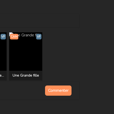
VF
CAM
VF
La Grande Bellezza
Une Grande fille
Commenter