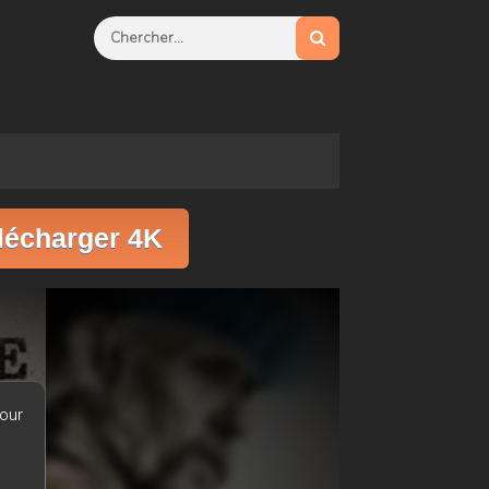
lécharger 4K
our