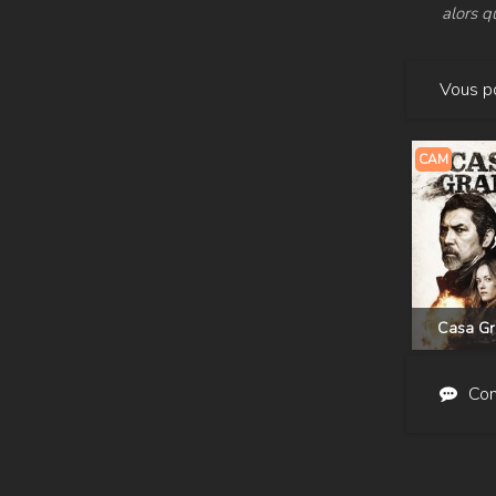
alors qu
Vous po
CAM
Casa G
Com