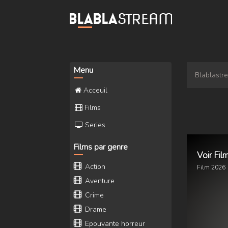
Menu
Blablastr
Acceuil
Films
Series
Films par genre
Voir Fi
Action
Film
2026
Aventure
Crime
Drame
Epouvante horreur