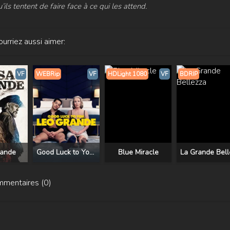
’ils tentent de faire face à ce qui les attend.
urriez aussi aimer:
VF
WEBRip
VF
HDLight 1080
VF
BDRIP
rande
Good Luck to You, Leo Grande
Blue Miracle
mentaires (0)