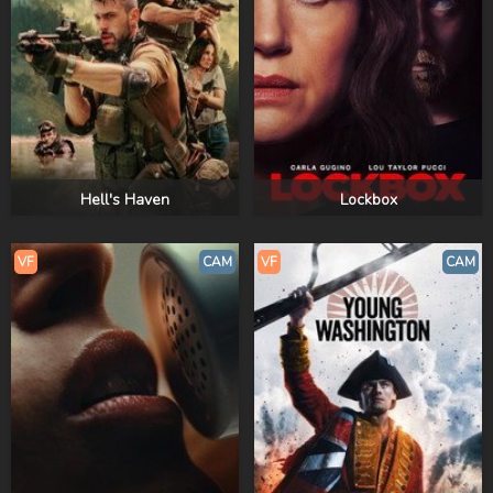
Hell's Haven
Lockbox
VF
CAM
VF
CAM