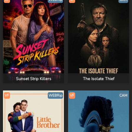
Sunset Strip Killers
The Isolate Thief
VF
WEBRip
VF
CAM