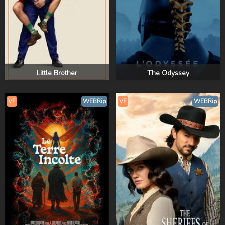
Little Brother
The Odyssey
VF
WEBRip
VF
WEBRip