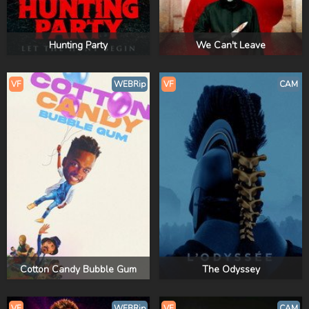
Hunting Party
We Can't Leave
VF
WEBRip
VF
CAM
Cotton Candy Bubble Gum
The Odyssey
VF
WEBRip
VF
CAM