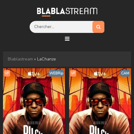
Blablastream
» LaChanze
VF
WEBRip
VF
CAM